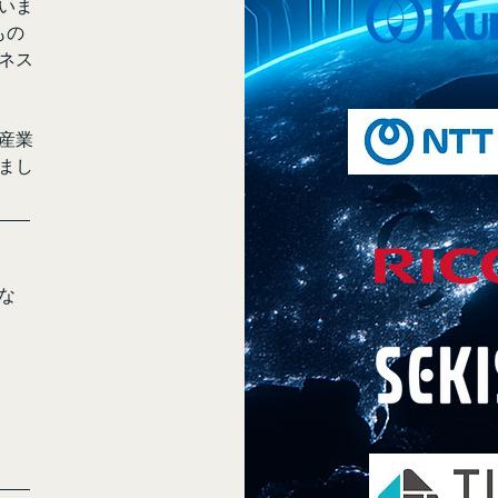
いま
もの
ネス
産業
まし
な