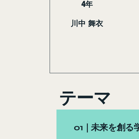
4年
川中 舞衣
テーマ
01｜未来を創