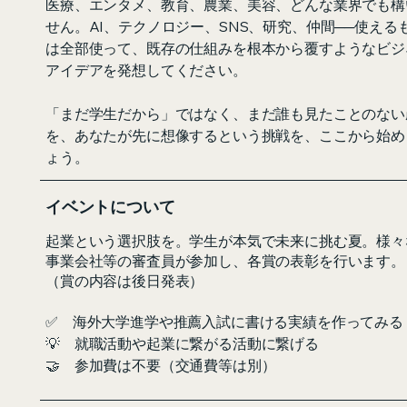
医療、エンタメ、教育、農業、美容、どんな業界でも構
せん。AI、テクノロジー、SNS、研究、仲間──使える
は全部使って、既存の仕組みを根本から覆すようなビジ
アイデアを発想してください。
「まだ学生だから」ではなく、まだ誰も見たことのない
を、あなたが先に想像するという挑戦を、ここから始め
ょう。
イベントについて
起業という選択肢を。学生が本気で未来に挑む夏。様々
事業会社等の審査員が参加し、各賞の表彰を行います。
（賞の内容は後日発表）
✅ 海外大学進学や推薦入試に書ける実績を作ってみる
💡 就職活動や起業に繋がる活動に繋げる
🤝 参加費は不要（交通費等は別）